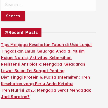
S
e
a
r
c
Recent Posts
h
f
Tips Menjaga Kesehatan Tubuh di Usia Lanjut
o
Tingkatkan Imun Keluarga Anda di Musim
r
Hujan: Nutrisi, Aktivitas, Kebersihan
:
Resistensi Antibiotik: Mengapa Kesadaran
Lewat Bulan Ini Sangat Penting
Diet Tinggi Protein & Puasa Intermiten: Tren
Kesehatan yang Perlu Anda Ketahui
Tren Nutrisi 2025: Mengapa Serat Mendadak
Jadi Sorotan?