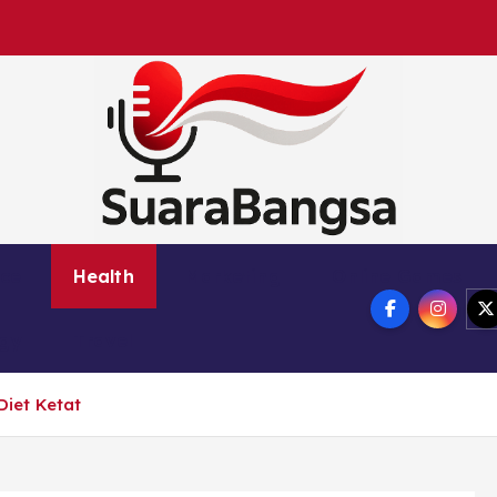
Suara Bangsa Paling inovatif dan juga terbaik da
nce
Health
Marketing
Online Games
ogy
Travel
iet Ketat