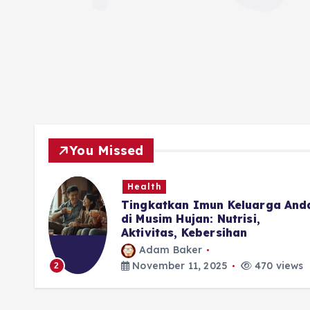
You Missed
Health
ubuh
Tingkatkan Imun Keluarga And
di Musim Hujan: Nutrisi,
Aktivitas, Kebersihan
Adam Baker
iews
November 11, 2025
470 views
2