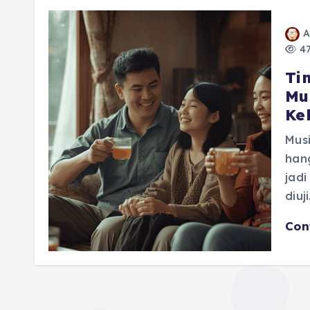
A
47
Ti
Mus
Ke
Mus
hang
jad
diuj
Con