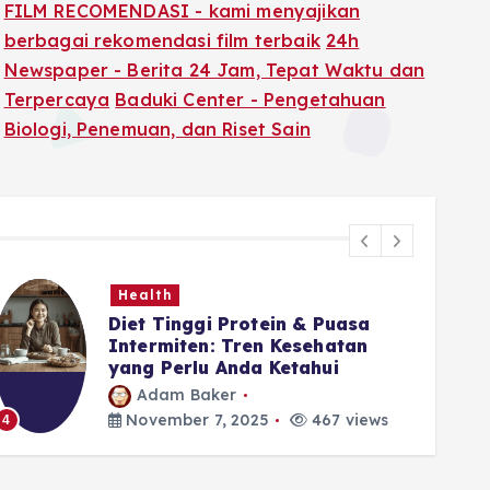
FILM RECOMENDASI - kami menyajikan
berbagai rekomendasi film terbaik
24h
Newspaper - Berita 24 Jam, Tepat Waktu dan
Terpercaya
Baduki Center - Pengetahuan
Biologi, Penemuan, dan Riset Sain
Health
Diet Tinggi Protein & Puasa
Intermiten: Tren Kesehatan
yang Perlu Anda Ketahui
Adam Baker
5
November 7, 2025
467 views
4