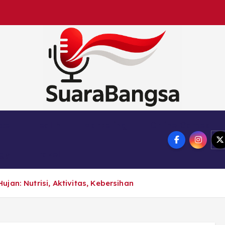
Suara Bangsa Paling inovatif dan juga terbaik da
nce
Health
Marketing
Online Games
ogy
Travel
jan: Nutrisi, Aktivitas, Kebersihan