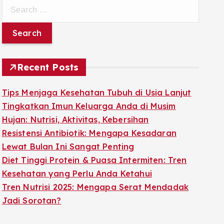
S
e
a
r
c
Recent Posts
h
f
Tips Menjaga Kesehatan Tubuh di Usia Lanjut
o
Tingkatkan Imun Keluarga Anda di Musim
r
Hujan: Nutrisi, Aktivitas, Kebersihan
:
Resistensi Antibiotik: Mengapa Kesadaran
Lewat Bulan Ini Sangat Penting
Diet Tinggi Protein & Puasa Intermiten: Tren
Kesehatan yang Perlu Anda Ketahui
Tren Nutrisi 2025: Mengapa Serat Mendadak
Jadi Sorotan?