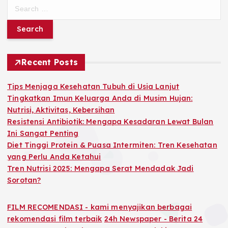
S
c
e
h
a
f
r
o
c
r
h
Recent Posts
:
f
o
Tips Menjaga Kesehatan Tubuh di Usia Lanjut
r
Tingkatkan Imun Keluarga Anda di Musim Hujan:
:
Nutrisi, Aktivitas, Kebersihan
Resistensi Antibiotik: Mengapa Kesadaran Lewat Bulan
Ini Sangat Penting
Diet Tinggi Protein & Puasa Intermiten: Tren Kesehatan
yang Perlu Anda Ketahui
Tren Nutrisi 2025: Mengapa Serat Mendadak Jadi
Sorotan?
FILM RECOMENDASI - kami menyajikan berbagai
rekomendasi film terbaik
24h Newspaper - Berita 24