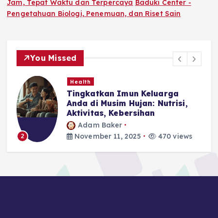
Jam, Tepat Waktu dan Terpercaya
Baduki Center -
Pengetahuan Biologi, Penemuan, dan Riset Sain
You Missed
Health
Tingkatkan Imun Keluarga
Anda di Musim Hujan: Nutrisi,
Aktivitas, Kebersihan
Adam Baker
November 11, 2025
470 views
2