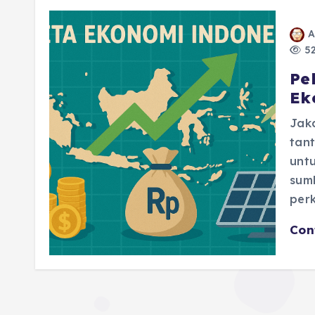
A
52
Pe
Ek
Jaka
tant
unt
sumb
per
Con