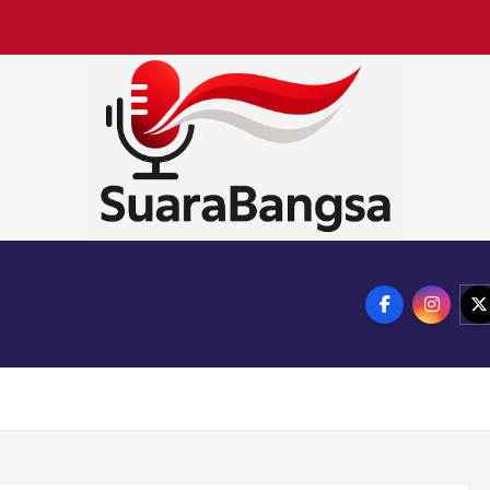
Suara Bangsa Paling inovatif dan juga terbaik da
nce
Health
Marketing
Online Games
ogy
Travel