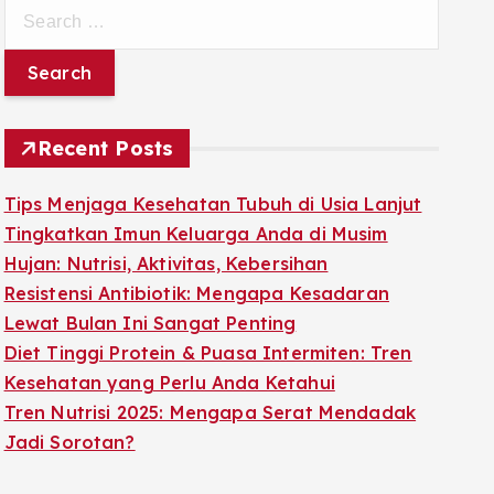
S
e
a
r
c
Recent Posts
h
f
Tips Menjaga Kesehatan Tubuh di Usia Lanjut
o
Tingkatkan Imun Keluarga Anda di Musim
r
Hujan: Nutrisi, Aktivitas, Kebersihan
:
Resistensi Antibiotik: Mengapa Kesadaran
Lewat Bulan Ini Sangat Penting
Diet Tinggi Protein & Puasa Intermiten: Tren
Kesehatan yang Perlu Anda Ketahui
Tren Nutrisi 2025: Mengapa Serat Mendadak
Jadi Sorotan?