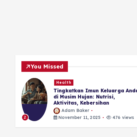
You Missed
Health
ubuh
Tingkatkan Imun Keluarga And
di Musim Hujan: Nutrisi,
Aktivitas, Kebersihan
Adam Baker
iews
November 11, 2025
476 views
2