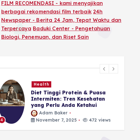
FILM RECOMENDASI - kami menyajikan
berbagai rekomendasi film terbaik
24h
Newspaper - Berita 24 Jam, Tepat Waktu dan
Terpercaya
Baduki Center - Pengetahuan
Biologi, Penemuan, dan Riset Sain
Health
Diet Tinggi Protein & Puasa
Intermiten: Tren Kesehatan
yang Perlu Anda Ketahui
Adam Baker
5
November 7, 2025
472 views
4