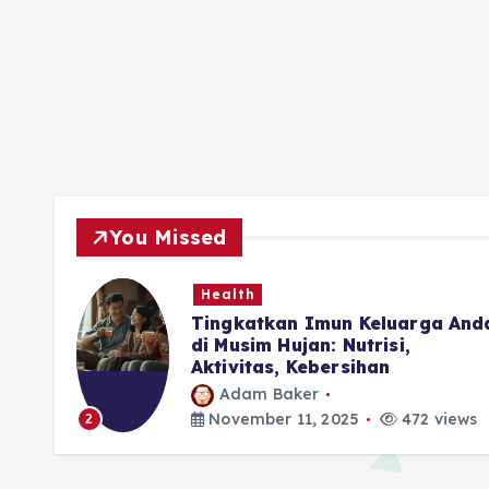
You Missed
Health
ubuh
Tingkatkan Imun Keluarga And
di Musim Hujan: Nutrisi,
Aktivitas, Kebersihan
Adam Baker
iews
November 11, 2025
472 views
2