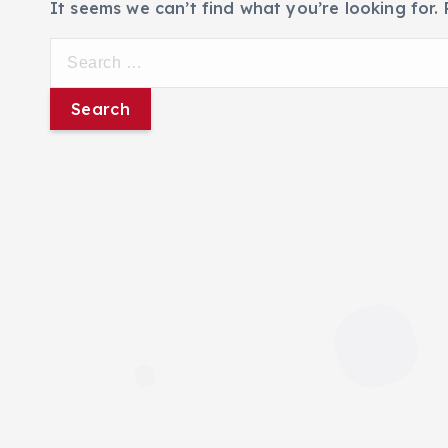
It seems we can’t find what you’re looking for.
S
e
a
r
c
h
f
o
r
: