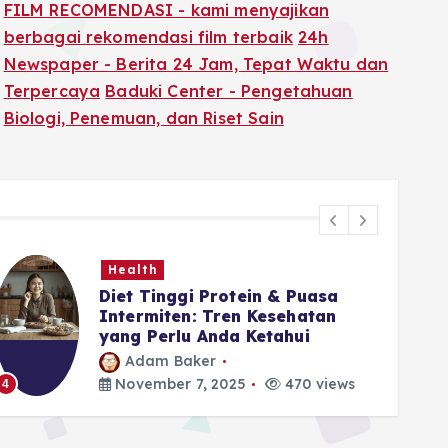
FILM RECOMENDASI - kami menyajikan
berbagai rekomendasi film terbaik
24h
Newspaper - Berita 24 Jam, Tepat Waktu dan
Terpercaya
Baduki Center - Pengetahuan
Biologi, Penemuan, dan Riset Sain
Health
Diet Tinggi Protein & Puasa
Intermiten: Tren Kesehatan
yang Perlu Anda Ketahui
Adam Baker
5
November 7, 2025
470 views
4