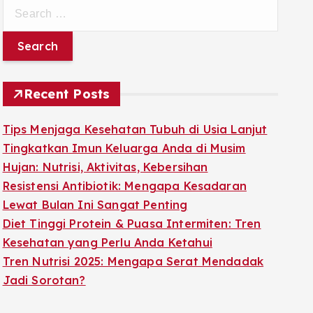
S
e
a
r
c
Recent Posts
h
f
Tips Menjaga Kesehatan Tubuh di Usia Lanjut
o
Tingkatkan Imun Keluarga Anda di Musim
r
Hujan: Nutrisi, Aktivitas, Kebersihan
:
Resistensi Antibiotik: Mengapa Kesadaran
Lewat Bulan Ini Sangat Penting
Diet Tinggi Protein & Puasa Intermiten: Tren
Kesehatan yang Perlu Anda Ketahui
Tren Nutrisi 2025: Mengapa Serat Mendadak
Jadi Sorotan?