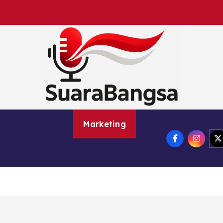
Suara Bangsa Paling inovatif dan juga terbaik da
nce
Health
Marketing
Online Games
ogy
Travel