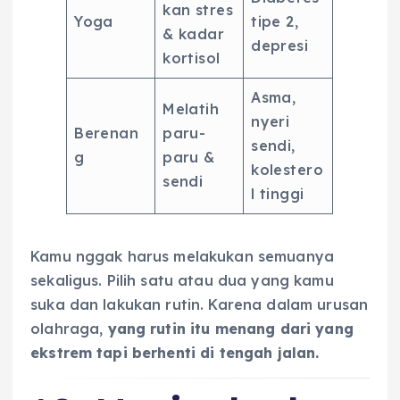
kan stres
Yoga
tipe 2,
& kadar
depresi
kortisol
Asma,
Melatih
nyeri
Berenan
paru-
sendi,
g
paru &
kolestero
sendi
l tinggi
Kamu nggak harus melakukan semuanya
sekaligus. Pilih satu atau dua yang kamu
suka dan lakukan rutin. Karena dalam urusan
olahraga,
yang rutin itu menang dari yang
ekstrem tapi berhenti di tengah jalan.