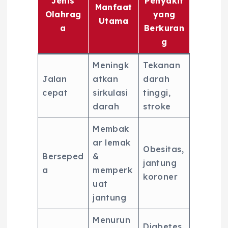
Jenis
Penyakit
Manfaat
Olahrag
yang
Utama
a
Berkuran
g
Meningk
Tekanan
Jalan
atkan
darah
cepat
sirkulasi
tinggi,
darah
stroke
Membak
ar lemak
Obesitas,
Berseped
&
jantung
a
memperk
koroner
uat
jantung
Menurun
Diabetes