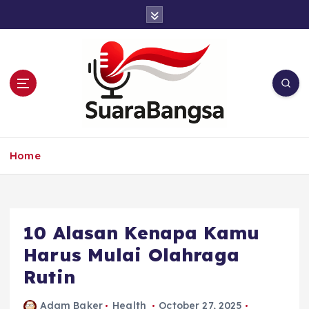
S
k
i
p
t
o
c
o
n
Suara Bangsa Paling inovatif dan juga
t
terbaik dalam memberikan solusi
Home
e
n
t
10 Alasan Kenapa Kamu
Harus Mulai Olahraga
Rutin
Adam Baker
Health
October 27, 2025