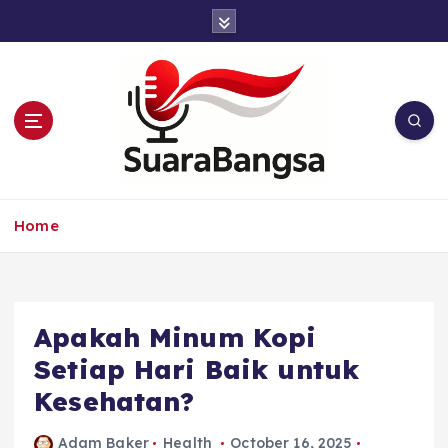
S
k
i
p
t
o
c
o
n
Suara Bangsa Paling inovatif dan juga
t
terbaik dalam memberikan solusi
Home
e
n
t
Apakah Minum Kopi
Setiap Hari Baik untuk
Kesehatan?
Adam Baker
Health
October 16, 2025