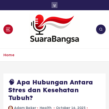
S
k
i
p
t
o
c
o
n
Suara Bangsa Paling inovatif dan juga
t
terbaik dalam memberikan solusi
Home
e
n
t
🧠 Apa Hubungan Antara
Stres dan Kesehatan
Tubuh?
Adam Baker
Health
October 16, 2025