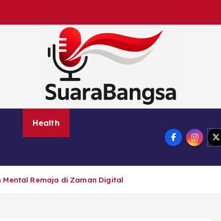
Suara Bangsa Paling inovatif dan juga terbaik da
nce
Health
Marketing
Online Games
ogy
Travel
 Mental Remaja di Zaman Digital