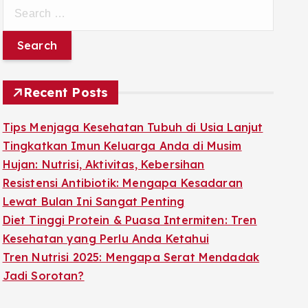
S
e
a
r
c
Recent Posts
h
f
Tips Menjaga Kesehatan Tubuh di Usia Lanjut
o
Tingkatkan Imun Keluarga Anda di Musim
r
Hujan: Nutrisi, Aktivitas, Kebersihan
:
Resistensi Antibiotik: Mengapa Kesadaran
Lewat Bulan Ini Sangat Penting
Diet Tinggi Protein & Puasa Intermiten: Tren
Kesehatan yang Perlu Anda Ketahui
Tren Nutrisi 2025: Mengapa Serat Mendadak
Jadi Sorotan?