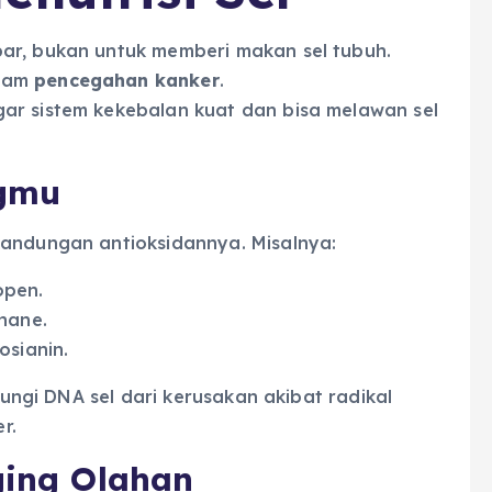
ar, bukan untuk memberi makan sel tubuh.
alam
pencegahan kanker
.
ar sistem kekebalan kuat dan bisa melawan sel
ngmu
kandungan antioksidannya. Misalnya:
open.
phane.
osianin.
ndungi DNA sel dari kerusakan akibat radikal
r.
ging Olahan