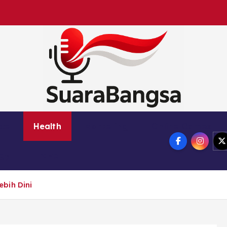
Suara Bangsa Paling inovatif dan juga terbaik da
nce
Health
Marketing
Online Games
ogy
Travel
bih Dini