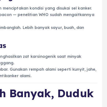
n menciptakan kondisi yang disukai sel kanker.
n bacon — penelitian WHO sudah mengaitkannya
eimbanglah. Lebih banyak sayur, buah, dan
as
ghasilkan zat karsinogenik saat minyak
anggang.
ar. Gunakan rempah alami seperti kunyit, jahe,
tikanker alami.
ih Banyak, Duduk