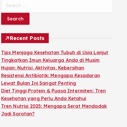
S
e
a
r
c
Recent Posts
h
f
Tips Menjaga Kesehatan Tubuh di Usia Lanjut
o
Tingkatkan Imun Keluarga Anda di Musim
r
Hujan: Nutrisi, Aktivitas, Kebersihan
:
Resistensi Antibiotik: Mengapa Kesadaran
Lewat Bulan Ini Sangat Penting
Diet Tinggi Protein & Puasa Intermiten: Tren
Kesehatan yang Perlu Anda Ketahui
Tren Nutrisi 2025: Mengapa Serat Mendadak
Jadi Sorotan?