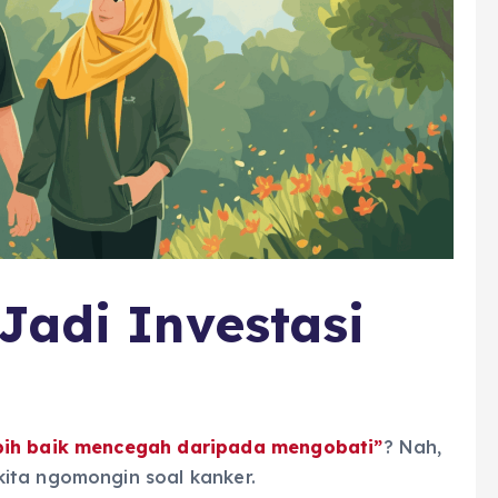
Jadi Investasi
bih baik mencegah daripada mengobati”
? Nah,
ita ngomongin soal kanker.