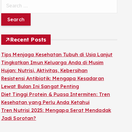
S
e
a
r
c
Recent Posts
h
f
Tips Menjaga Kesehatan Tubuh di Usia Lanjut
o
Tingkatkan Imun Keluarga Anda di Musim
r
Hujan: Nutrisi, Aktivitas, Kebersihan
:
Resistensi Antibiotik: Mengapa Kesadaran
Lewat Bulan Ini Sangat Penting
Diet Tinggi Protein & Puasa Intermiten: Tren
Kesehatan yang Perlu Anda Ketahui
Tren Nutrisi 2025: Mengapa Serat Mendadak
Jadi Sorotan?