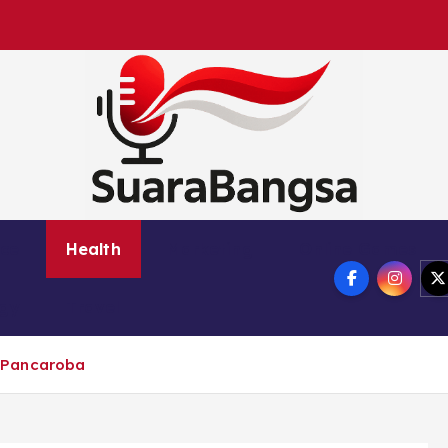
Suara Bangsa Paling inovatif dan juga terbaik da
nce
Health
Marketing
Online Games
ogy
Travel
 Pancaroba