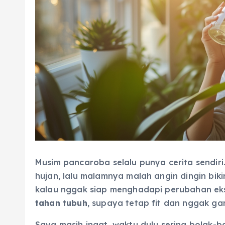
Musim pancaroba selalu punya cerita sendir
hujan, lalu malamnya malah angin dingin biki
kalau nggak siap menghadapi perubahan ekst
tahan tubuh
, supaya tetap fit dan nggak g
Saya masih ingat, waktu dulu sering bolak-bal