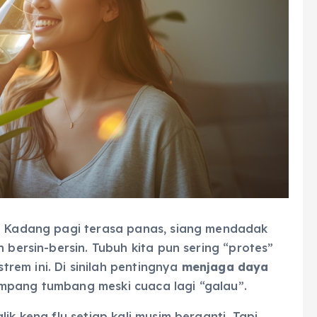
i. Kadang pagi terasa panas, siang mendadak
n bersin-bersin. Tubuh kita pun sering “protes”
rem ini. Di sinilah pentingnya
menjaga daya
ampang tumbang meski cuaca lagi “galau”.
ik kena flu setiap kali musim berganti. Tapi