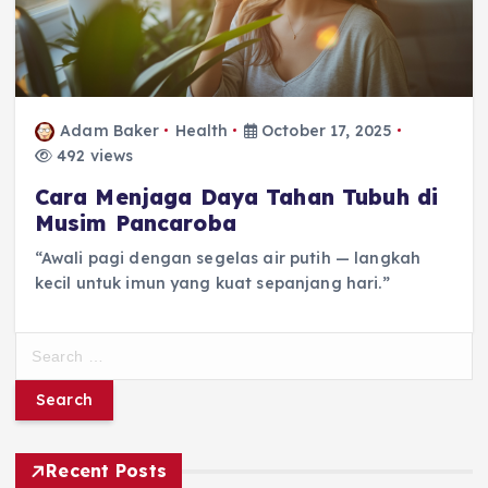
Adam Baker
Health
October 17, 2025
492 views
Cara Menjaga Daya Tahan Tubuh di
Musim Pancaroba
“Awali pagi dengan segelas air putih — langkah
kecil untuk imun yang kuat sepanjang hari.”
S
e
a
r
c
h
Recent Posts