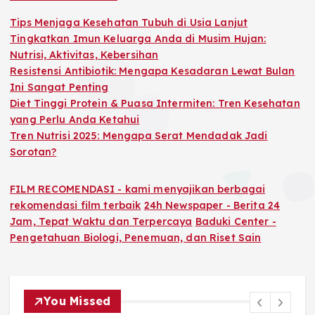
f
o
Tips Menjaga Kesehatan Tubuh di Usia Lanjut
r
Tingkatkan Imun Keluarga Anda di Musim Hujan:
:
Nutrisi, Aktivitas, Kebersihan
Resistensi Antibiotik: Mengapa Kesadaran Lewat Bulan
Ini Sangat Penting
Diet Tinggi Protein & Puasa Intermiten: Tren Kesehatan
yang Perlu Anda Ketahui
Tren Nutrisi 2025: Mengapa Serat Mendadak Jadi
Sorotan?
FILM RECOMENDASI - kami menyajikan berbagai
rekomendasi film terbaik
24h Newspaper - Berita 24
Jam, Tepat Waktu dan Terpercaya
Baduki Center -
Pengetahuan Biologi, Penemuan, dan Riset Sain
You Missed