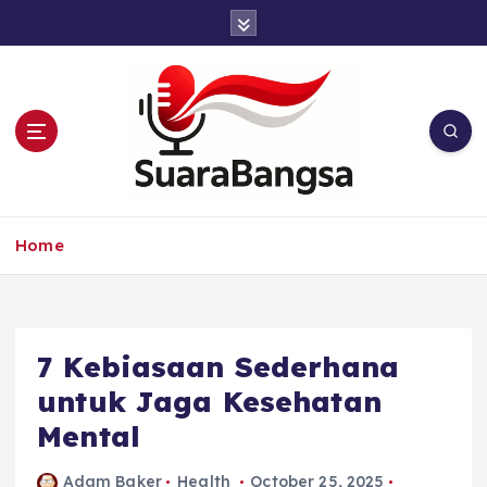
S
k
i
p
t
o
c
o
n
Suara Bangsa Paling inovatif dan juga
t
terbaik dalam memberikan solusi
Home
e
n
t
7 Kebiasaan Sederhana
untuk Jaga Kesehatan
Mental
Adam Baker
Health
October 25, 2025