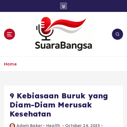
S
k
i
p
t
o
c
o
n
Suara Bangsa Paling inovatif dan juga
t
terbaik dalam memberikan solusi
Home
e
n
t
9 Kebiasaan Buruk yang
Diam-Diam Merusak
Kesehatan
Adam Baker
Health
October 24, 2025