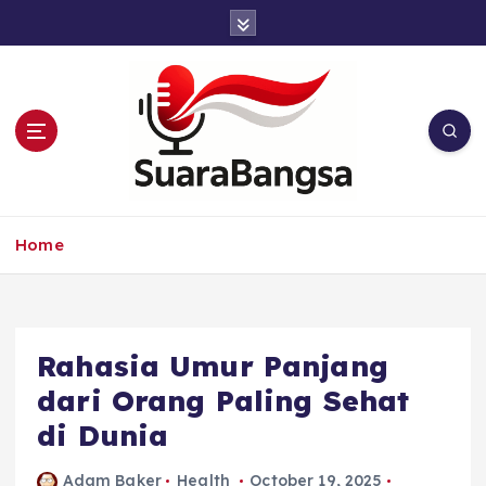
S
k
i
p
t
o
c
o
n
Suara Bangsa Paling inovatif dan juga
t
terbaik dalam memberikan solusi
Home
e
n
t
Rahasia Umur Panjang
dari Orang Paling Sehat
di Dunia
Adam Baker
Health
October 19, 2025