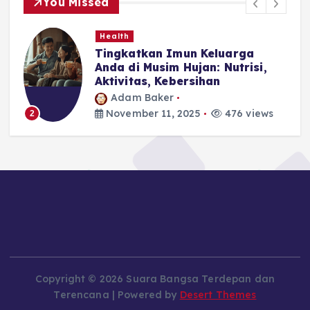
You Missed
Health
Tingkatkan Imun Keluarga
Anda di Musim Hujan: Nutrisi,
Aktivitas, Kebersihan
Adam Baker
November 11, 2025
476 views
2
Copyright © 2026 Suara Bangsa Terdepan dan
Terencana | Powered by
Desert Themes