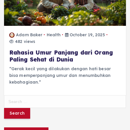
Adam Baker
Health
October 19, 2025
482 views
Rahasia Umur Panjang dari Orang
Paling Sehat di Dunia
“Gerak kecil yang dilakukan dengan hati besar
bisa memperpanjang umur dan menumbuhkan
kebahagiaan.”
S
e
a
r
c