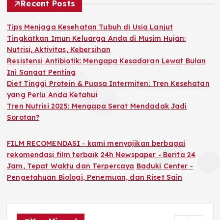
h
Recent Posts
f
o
Tips Menjaga Kesehatan Tubuh di Usia Lanjut
r
Tingkatkan Imun Keluarga Anda di Musim Hujan:
:
Nutrisi, Aktivitas, Kebersihan
Resistensi Antibiotik: Mengapa Kesadaran Lewat Bulan
Ini Sangat Penting
Diet Tinggi Protein & Puasa Intermiten: Tren Kesehatan
yang Perlu Anda Ketahui
Tren Nutrisi 2025: Mengapa Serat Mendadak Jadi
Sorotan?
FILM RECOMENDASI - kami menyajikan berbagai
rekomendasi film terbaik
24h Newspaper - Berita 24
Jam, Tepat Waktu dan Terpercaya
Baduki Center -
Pengetahuan Biologi, Penemuan, dan Riset Sain