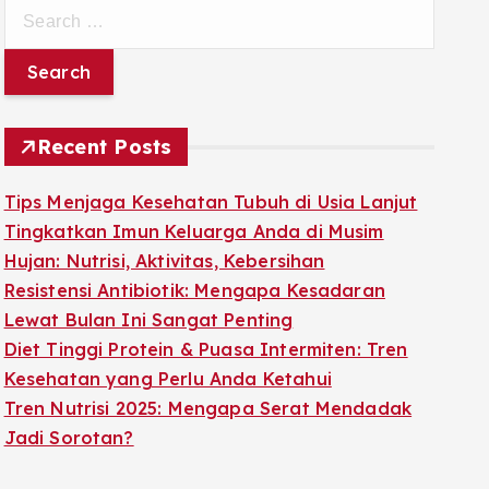
S
e
a
r
c
Recent Posts
h
f
Tips Menjaga Kesehatan Tubuh di Usia Lanjut
o
Tingkatkan Imun Keluarga Anda di Musim
r
Hujan: Nutrisi, Aktivitas, Kebersihan
:
Resistensi Antibiotik: Mengapa Kesadaran
Lewat Bulan Ini Sangat Penting
Diet Tinggi Protein & Puasa Intermiten: Tren
Kesehatan yang Perlu Anda Ketahui
Tren Nutrisi 2025: Mengapa Serat Mendadak
Jadi Sorotan?