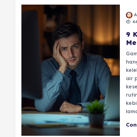
A
44
9 
Me
Gam
han
kele
air 
kes
ruti
kebi
lama
Con