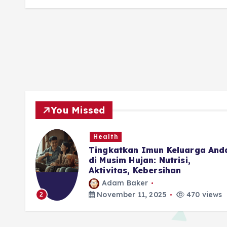
You Missed
Health
ubuh
Tingkatkan Imun Keluarga And
di Musim Hujan: Nutrisi,
Aktivitas, Kebersihan
Adam Baker
iews
November 11, 2025
470 views
2