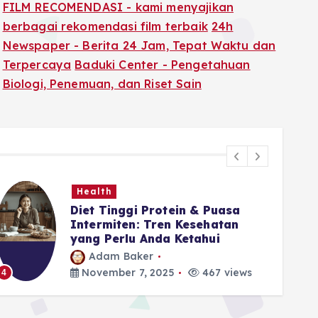
FILM RECOMENDASI - kami menyajikan
berbagai rekomendasi film terbaik
24h
Newspaper - Berita 24 Jam, Tepat Waktu dan
Terpercaya
Baduki Center - Pengetahuan
Biologi, Penemuan, dan Riset Sain
Health
Diet Tinggi Protein & Puasa
Intermiten: Tren Kesehatan
yang Perlu Anda Ketahui
Adam Baker
5
November 7, 2025
467 views
4