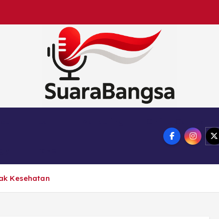
Suara Bangsa Paling inovatif dan juga terbaik da
nce
Health
Marketing
Online Games
ogy
Travel
ak Kesehatan