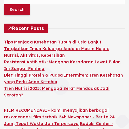
e
a
r
c
h
Recent Posts
f
o
Tips Menjaga Kesehatan Tubuh di Usia Lanjut
r
Tingkatkan Imun Keluarga Anda di Musim Hujan:
:
Nutrisi, Aktivitas, Kebersihan
Resistensi Antibiotik: Mengapa Kesadaran Lewat Bulan
Ini Sangat Penting
Diet Tinggi Protein & Puasa Intermiten: Tren Kesehatan
yang Perlu Anda Ketahui
Tren Nutrisi 2025: Mengapa Serat Mendadak Jadi
Sorotan?
FILM RECOMENDASI - kami menyajikan berbagai
rekomendasi film terbaik
24h Newspaper - Berita 24
Jam, Tepat Waktu dan Terpercaya
Baduki Center -