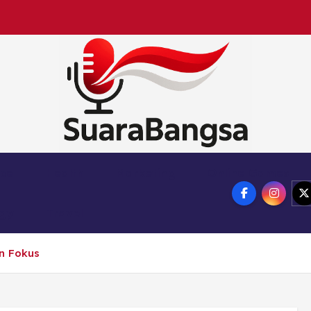
Suara Bangsa Paling inovatif dan juga terbaik da
nce
Health
Marketing
Online Games
ogy
Travel
n Fokus