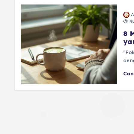
A
48
8 
ya
“Fok
den
Con