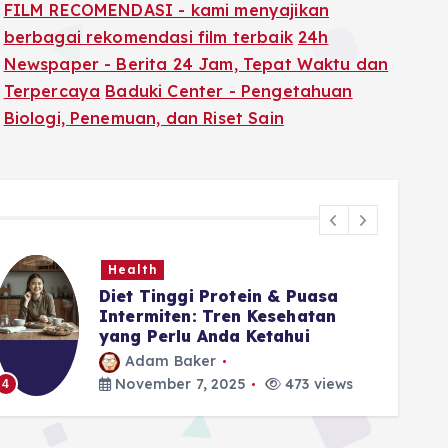
FILM RECOMENDASI - kami menyajikan
berbagai rekomendasi film terbaik
24h
Newspaper - Berita 24 Jam, Tepat Waktu dan
Terpercaya
Baduki Center - Pengetahuan
Biologi, Penemuan, dan Riset Sain
Health
Diet Tinggi Protein & Puasa
Intermiten: Tren Kesehatan
yang Perlu Anda Ketahui
Adam Baker
5
November 7, 2025
473 views
4