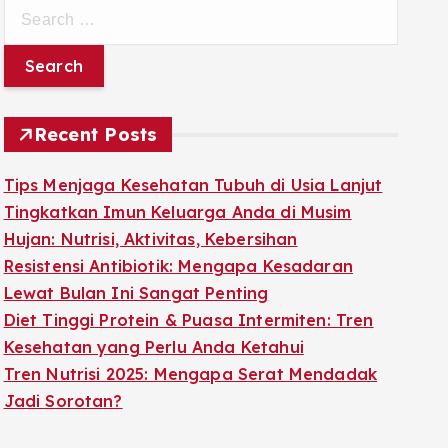
S
e
a
r
c
Recent Posts
h
f
Tips Menjaga Kesehatan Tubuh di Usia Lanjut
o
Tingkatkan Imun Keluarga Anda di Musim
r
Hujan: Nutrisi, Aktivitas, Kebersihan
:
Resistensi Antibiotik: Mengapa Kesadaran
Lewat Bulan Ini Sangat Penting
Diet Tinggi Protein & Puasa Intermiten: Tren
Kesehatan yang Perlu Anda Ketahui
Tren Nutrisi 2025: Mengapa Serat Mendadak
Jadi Sorotan?