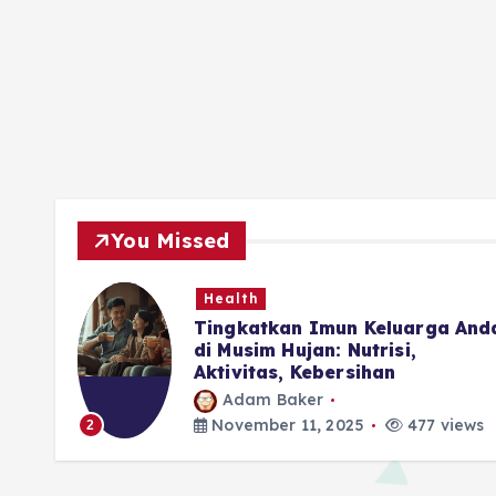
You Missed
Health
ubuh
Tingkatkan Imun Keluarga And
di Musim Hujan: Nutrisi,
Aktivitas, Kebersihan
Adam Baker
iews
November 11, 2025
477 views
2