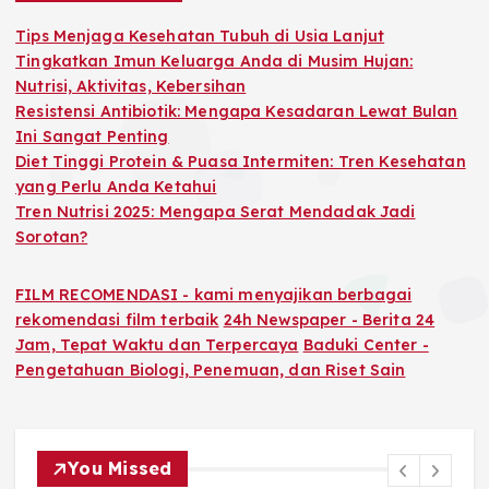
f
o
Tips Menjaga Kesehatan Tubuh di Usia Lanjut
r
Tingkatkan Imun Keluarga Anda di Musim Hujan:
:
Nutrisi, Aktivitas, Kebersihan
Resistensi Antibiotik: Mengapa Kesadaran Lewat Bulan
Ini Sangat Penting
Diet Tinggi Protein & Puasa Intermiten: Tren Kesehatan
yang Perlu Anda Ketahui
Tren Nutrisi 2025: Mengapa Serat Mendadak Jadi
Sorotan?
FILM RECOMENDASI - kami menyajikan berbagai
rekomendasi film terbaik
24h Newspaper - Berita 24
Jam, Tepat Waktu dan Terpercaya
Baduki Center -
Pengetahuan Biologi, Penemuan, dan Riset Sain
You Missed