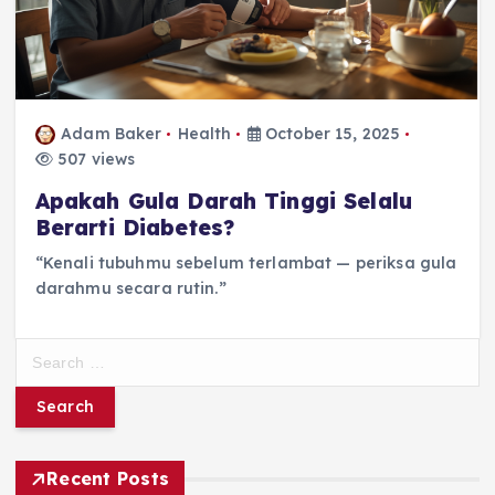
Adam Baker
Health
October 15, 2025
507 views
Apakah Gula Darah Tinggi Selalu
Berarti Diabetes?
“Kenali tubuhmu sebelum terlambat — periksa gula
darahmu secara rutin.”
S
e
a
r
c
h
Recent Posts