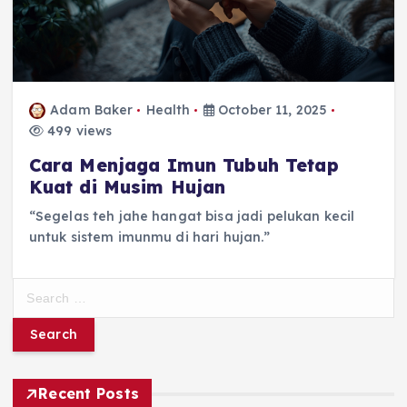
Adam Baker
Health
October 11, 2025
499 views
Cara Menjaga Imun Tubuh Tetap
Kuat di Musim Hujan
“Segelas teh jahe hangat bisa jadi pelukan kecil
untuk sistem imunmu di hari hujan.”
S
e
a
r
c
h
Recent Posts