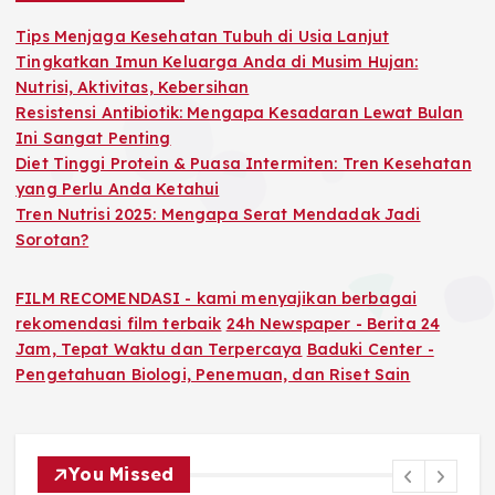
f
o
Tips Menjaga Kesehatan Tubuh di Usia Lanjut
r
Tingkatkan Imun Keluarga Anda di Musim Hujan:
:
Nutrisi, Aktivitas, Kebersihan
Resistensi Antibiotik: Mengapa Kesadaran Lewat Bulan
Ini Sangat Penting
Diet Tinggi Protein & Puasa Intermiten: Tren Kesehatan
yang Perlu Anda Ketahui
Tren Nutrisi 2025: Mengapa Serat Mendadak Jadi
Sorotan?
FILM RECOMENDASI - kami menyajikan berbagai
rekomendasi film terbaik
24h Newspaper - Berita 24
Jam, Tepat Waktu dan Terpercaya
Baduki Center -
Pengetahuan Biologi, Penemuan, dan Riset Sain
You Missed