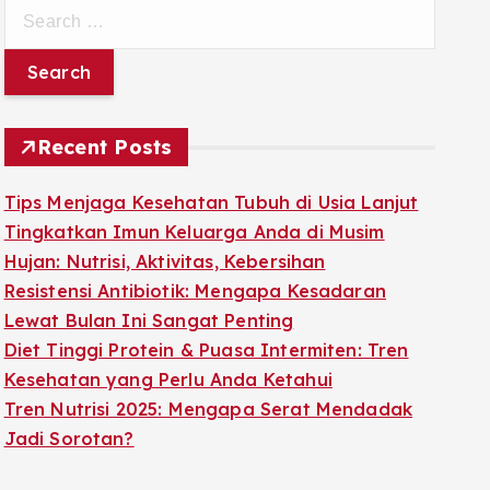
S
e
a
r
c
Recent Posts
h
f
Tips Menjaga Kesehatan Tubuh di Usia Lanjut
o
Tingkatkan Imun Keluarga Anda di Musim
r
Hujan: Nutrisi, Aktivitas, Kebersihan
:
Resistensi Antibiotik: Mengapa Kesadaran
Lewat Bulan Ini Sangat Penting
Diet Tinggi Protein & Puasa Intermiten: Tren
Kesehatan yang Perlu Anda Ketahui
Tren Nutrisi 2025: Mengapa Serat Mendadak
Jadi Sorotan?