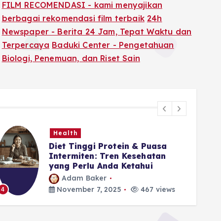
FILM RECOMENDASI - kami menyajikan
berbagai rekomendasi film terbaik
24h
Newspaper - Berita 24 Jam, Tepat Waktu dan
Terpercaya
Baduki Center - Pengetahuan
Biologi, Penemuan, dan Riset Sain
Health
Diet Tinggi Protein & Puasa
Intermiten: Tren Kesehatan
yang Perlu Anda Ketahui
Adam Baker
5
November 7, 2025
467 views
4