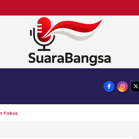
Suara Bangsa Paling inovatif dan juga terbaik da
nce
Health
Marketing
Online Games
ogy
Travel
n Fokus