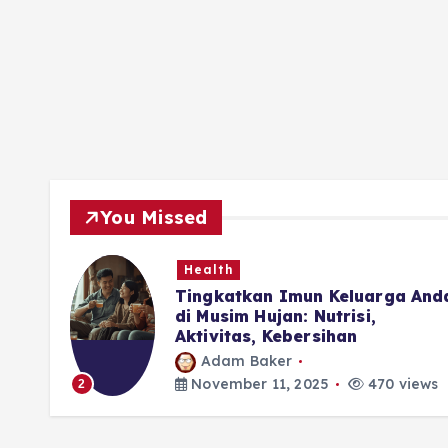
You Missed
Health
ubuh
Tingkatkan Imun Keluarga And
di Musim Hujan: Nutrisi,
Aktivitas, Kebersihan
Adam Baker
iews
November 11, 2025
470 views
2