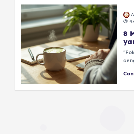
A
47
8 
ya
“Fok
den
Con