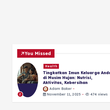
You Missed
Health
ubuh
Tingkatkan Imun Keluarga And
di Musim Hujan: Nutrisi,
Aktivitas, Kebersihan
Adam Baker
iews
November 11, 2025
474 views
2