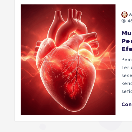
A
48
Mu
Pe
Efe
Pem
Ter
sese
kena
set
Con