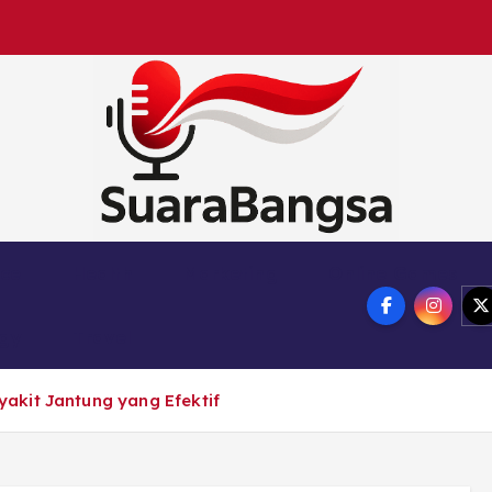
Suara Bangsa Paling inovatif dan juga terbaik da
nce
Health
Marketing
Online Games
ogy
Travel
akit Jantung yang Efektif