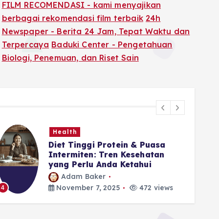
FILM RECOMENDASI - kami menyajikan
berbagai rekomendasi film terbaik
24h
Newspaper - Berita 24 Jam, Tepat Waktu dan
Terpercaya
Baduki Center - Pengetahuan
Biologi, Penemuan, dan Riset Sain
Health
Diet Tinggi Protein & Puasa
Intermiten: Tren Kesehatan
yang Perlu Anda Ketahui
Adam Baker
5
November 7, 2025
472 views
4