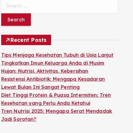
S
e
a
r
c
Recent Posts
h
f
Tips Menjaga Kesehatan Tubuh di Usia Lanjut
o
Tingkatkan Imun Keluarga Anda di Musim
r
Hujan: Nutrisi, Aktivitas, Kebersihan
:
Resistensi Antibiotik: Mengapa Kesadaran
Lewat Bulan Ini Sangat Penting
Diet Tinggi Protein & Puasa Intermiten: Tren
Kesehatan yang Perlu Anda Ketahui
Tren Nutrisi 2025: Mengapa Serat Mendadak
Jadi Sorotan?